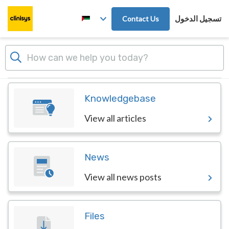
Skip to main content
تسجيل الدخول
Contact Us
Dashboard
Knowledgebase
View all articles
News
View all news posts
Files