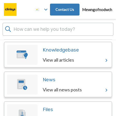
Skip to main content
Contact Us
Mewngofnodwch
Dashboard
Knowledgebase
View all articles
News
View all news posts
Files