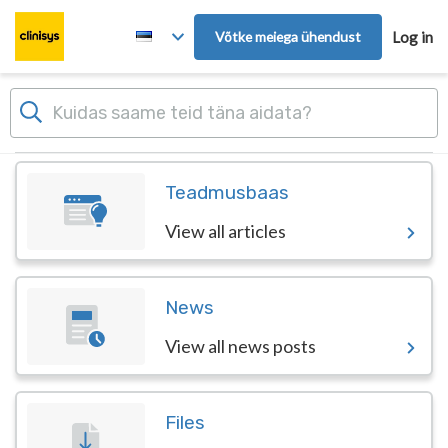
Skip to main content
Võtke meiega ühendust
Log in
Dashboard
Teadmusbaas
View all articles
News
View all news posts
Files