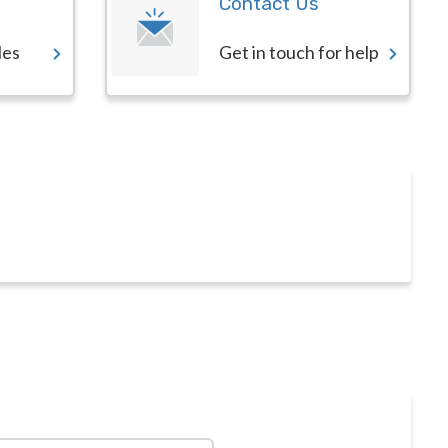
Contact Us
les
Get in touch for help