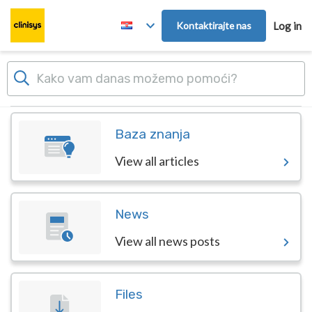
Skip to main content
Kontaktirajte nas
Log in
Dashboard
Baza znanja
View all articles
News
View all news posts
Files