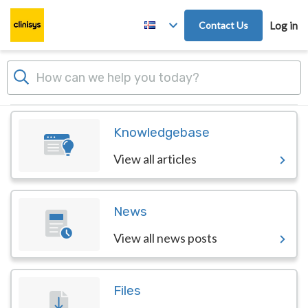
Skip to main content
Contact Us
Log in
Dashboard
Knowledgebase
View all articles
News
View all news posts
Files