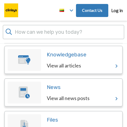
Skip to main content
Contact Us
Log in
Dashboard
Knowledgebase
View all articles
News
View all news posts
Files