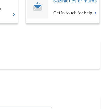
Sazinieties ar mums
u
Get in touch for help