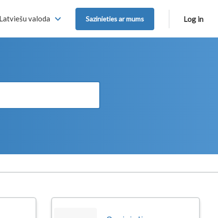
Latviešu valoda
Sazinieties ar mums
Log in