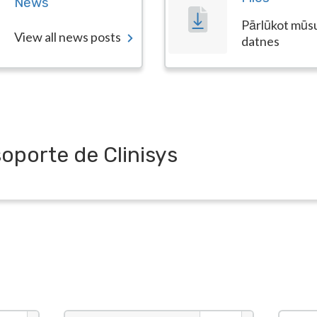
News
Pārlūkot mūs
View all news posts
datnes
soporte de Clinisys