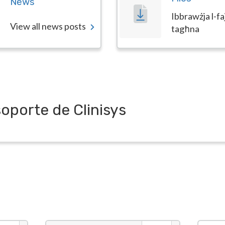
News
Ibbrawżja l-fa
View all news posts
tagħna
soporte de Clinisys