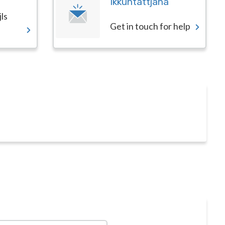
Ikkuntattjana
jls
Get in touch for help