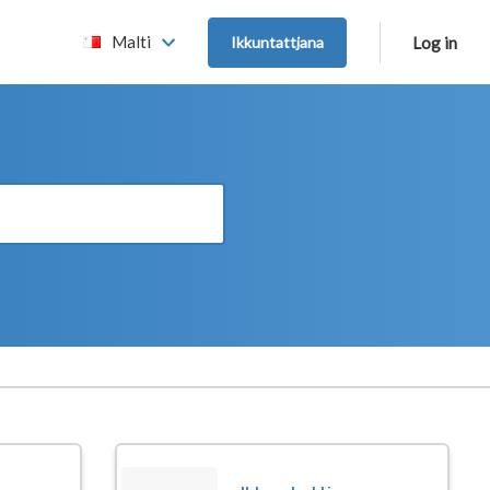
Malti
Ikkuntattjana
Log in