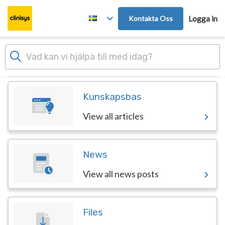
Skip to main content
Kontakta Oss
Logga in
Dashboard
Kunskapsbas
View all articles
News
View all news posts
Files