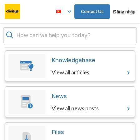
Skip to main content
Contact Us
Đăng nhập
Dashboard
Knowledgebase
View all articles
News
View all news posts
Files