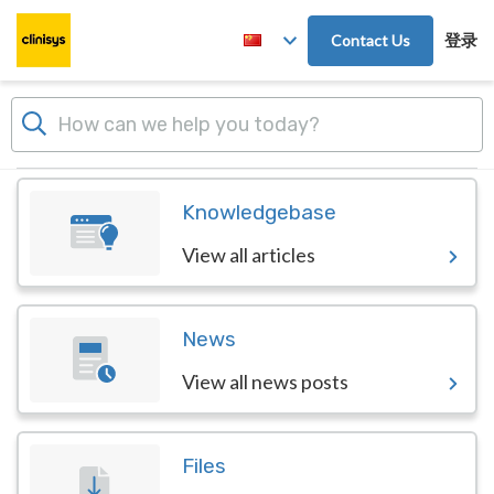
Skip to main content
登录
Contact Us
Dashboard
Knowledgebase
View all articles
News
View all news posts
Files