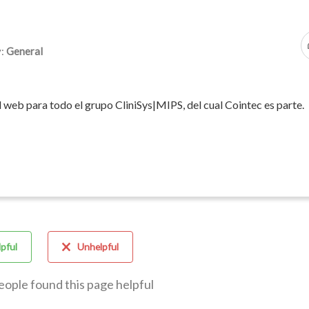
y:
General
web para todo el grupo CliniSys|MIPS, del cual Cointec es parte.
pful
Unhelpful
eople found this page helpful