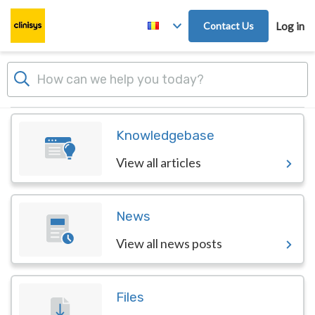
Skip to main content
Contact Us
Log in
Dashboard
Knowledgebase
View all articles
News
View all news posts
Files